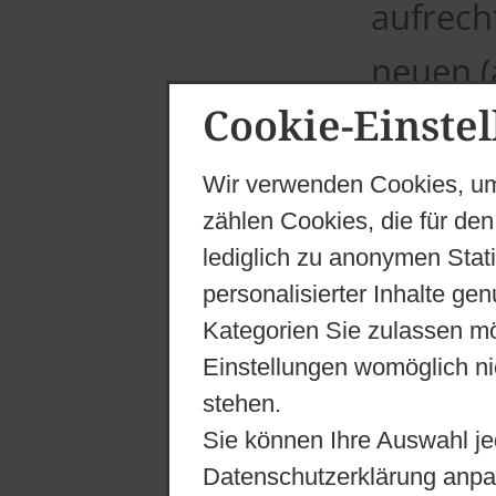
aufrech
neuen (
Cookie-Einste
gebore
Kotas d
Wir verwenden Cookies, um
zählen Cookies, die für den
augsbur
lediglich zu anonymen Stat
Nachfol
personalisierter Inhalte ge
Kategorien Sie zulassen mö
verstor
Einstellungen womöglich nic
Gemeins
stehen.
Sie können Ihre Auswahl je
Pastor 
Datenschutzerklärung anpa