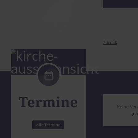
zurück
Termine
Keine Ver
ge
alle Termine