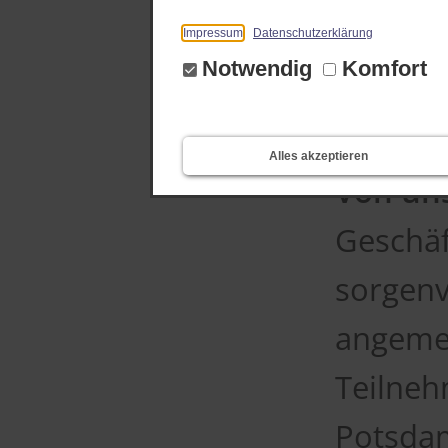
Weiter
Impressum
Datenschutzerklärung
Notwendig
Komfort
Unter 
Alles akzeptieren
Von un
Geschäf
sorgenv
angemel
Teilneh
Potsdam