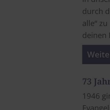
durch d
alle“ zu
deinen
Weiter
73 Jah
1946 gi
Evangel