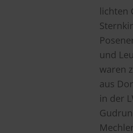
lichten
Sternki
Posener
und Leu
waren 
aus Dor
in der 
Gudrun 
Mechle