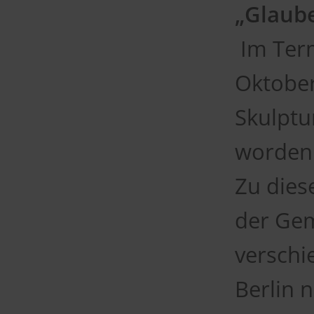
„Glaube
Im Term
Oktober
Skulptu
worden
Zu dies
der Gem
verschi
Berlin 